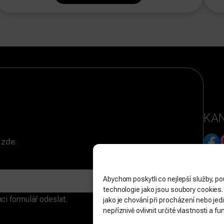
KAN
 zde:
OSO
Abychom poskytli co nejlepší služby, po
technologie jako jsou soubory cookies
ci formulář odeslat.
jako je chování při procházení nebo j
nepříznivě ovlivnit určité vlastnosti a fu