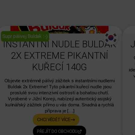
dasdas
Supr pálivej Buldak :-)
INSTANTNÍ NUDLE BULDAK
2X EXTREME PIKANTNÍ
KUŘECÍ 140G
ide
Objevte extrémně pálivý zážitek s instantními nudlemi
Buldak 2x Extreme! Tyto pikantní kuřecí nudle jsou
proslulé svou intenzivní ostrostí a bohatou chutí.
Vyrobené v Jižní Koreji, nabízejí autentický asijský
kulinářský zážitek přímo u vás doma. Snadná a rychlá
příprava je […]
CHCI VĚDĚT VÍCE
PŘEJÍT DO OBCHODU