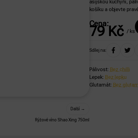
asijskou kuchyňi, páli
košíku a objevte prav
Cena:
79
Kč
/ ks
Sdílej na:
Pálivost:
Bez chilli
Lepek:
Bez lepku
Glutamát:
Bez gluta
Další
→
Rýžové víno Shao Xing 750ml