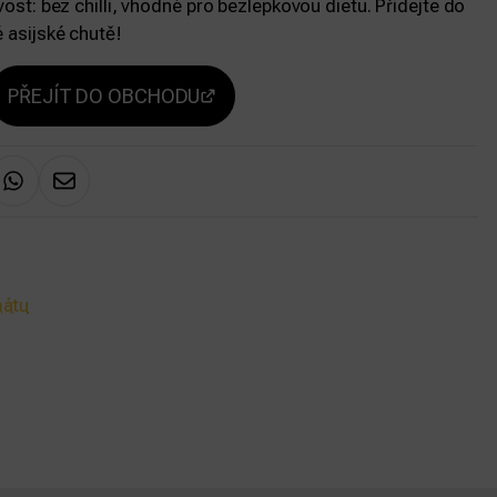
vost: bez chilli, vhodné pro bezlepkovou dietu. Přidejte do
é asijské chutě!
PŘEJÍT DO OBCHODU
mátu