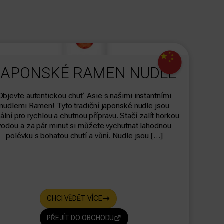
dasdas
JAPONSKÉ RAMEN NUDLE
Objevte autentickou chuť Asie s našimi instantními
nudlemi Ramen! Tyto tradiční japonské nudle jsou
ální pro rychlou a chutnou přípravu. Stačí zalít horkou
vodou a za pár minut si můžete vychutnat lahodnou
polévku s bohatou chutí a vůní. Nudle jsou […]
CHCI VĚDĚT VÍCE
PŘEJÍT DO OBCHODU