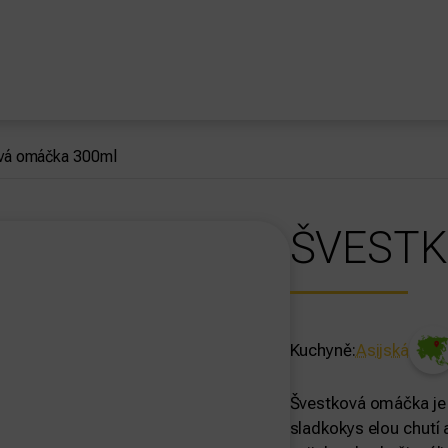
vá omáčka 300ml
ŠVESTK
Kuchyně:
Asijská
Švestková omáčka je t
sladkokys elou chutí