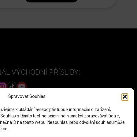
ÁL VÝCHODNÍ PŘÍSLIBY:
BNÍ KANÁL PETRA DZINGELA
Spravovat Souhlas
užíváme k ukládání a/nebo přístupu k informacím o zařízení,
. Souhlas s těmito technologiemi nám umožní zpracovávat údaje,
edinečná ID na tomto webu. Nesouhlas nebo odvolání souhlasu může
nkce.