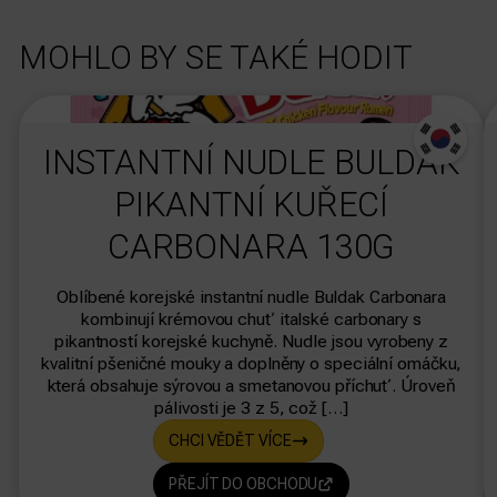
MOHLO BY SE TAKÉ HODIT
dasdas
INSTANTNÍ NUDLE BULDAK
PIKANTNÍ KUŘECÍ
CARBONARA 130G
Oblíbené korejské instantní nudle Buldak Carbonara
kombinují krémovou chuť italské carbonary s
pikantností korejské kuchyně. Nudle jsou vyrobeny z
kvalitní pšeničné mouky a doplněny o speciální omáčku,
která obsahuje sýrovou a smetanovou příchuť. Úroveň
pálivosti je 3 z 5, což […]
CHCI VĚDĚT VÍCE
PŘEJÍT DO OBCHODU