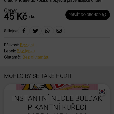
dietu. Přidejte do košíku a objevte pravé asijské chutě!
Cena:
45
Kč
PŘEJÍT DO OBCHODU
/ ks
Sdílej na:
Pálivost:
Bez chilli
Lepek:
Bez lepku
Glutamát:
Bez glutamátu
MOHLO BY SE TAKÉ HODIT
dasdas
INSTANTNÍ NUDLE BULDAK
PIKANTNÍ KUŘECÍ