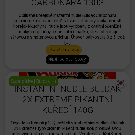
CARBONARA 130G
Oblíbené korejské instantní nudle Buldak Carbonara
kombinují krémovou chuť italské carbonary s pikantností
korejské kuchyně. Nudle jsou vyrobeny z kvalitní pšeničné
mouky a doplněny o speciální omáčku, která obsahuje
sýrovou a smetanovou příchuť. Úroveň pálivosti je 3 z 5, což
[…]
CHCI VĚDĚT VÍCE
PŘEJÍT DO OBCHODU
dasdas
Supr pálivej Buldak :-)
INSTANTNÍ NUDLE BULDAK
2X EXTREME PIKANTNÍ
KUŘECÍ 140G
Objevte extrémně pálivý zážitek s instantními nudlemi Buldak
2x Extreme! Tyto pikantní kuřecí nudle jsou proslulé svou
intenzivní ostrostí a bohatou chutí. Vyrobené v Jižní Koreji,