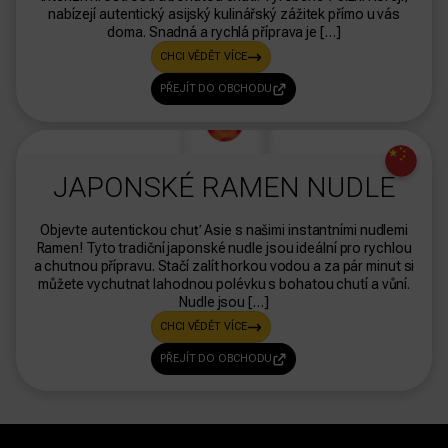
nabízejí autentický asijský kulinářský zážitek přímo u vás
doma. Snadná a rychlá příprava je […]
CHCI VĚDĚT VÍCE
PŘEJÍT DO OBCHODU
dasdas
JAPONSKÉ RAMEN NUDLE
Objevte autentickou chuť Asie s našimi instantními nudlemi
Ramen! Tyto tradiční japonské nudle jsou ideální pro rychlou
a chutnou přípravu. Stačí zalít horkou vodou a za pár minut si
můžete vychutnat lahodnou polévku s bohatou chutí a vůní.
Nudle jsou […]
CHCI VĚDĚT VÍCE
PŘEJÍT DO OBCHODU