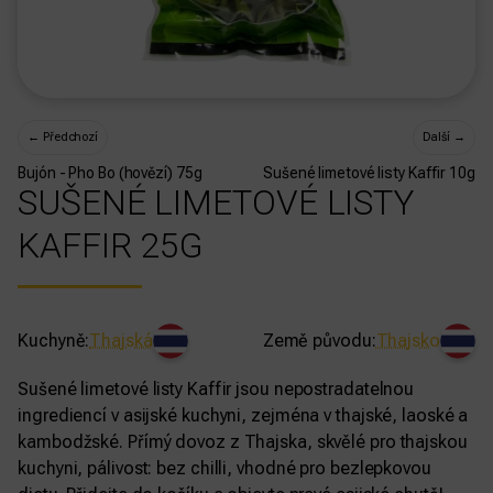
←
Předchozí
Další
→
Bujón - Pho Bo (hovězí) 75g
Sušené limetové listy Kaffir 10g
SUŠENÉ LIMETOVÉ LISTY
KAFFIR 25G
Kuchyně:
Thajská
Země původu:
Thajsko
Sušené limetové listy Kaffir jsou nepostradatelnou
ingrediencí v asijské kuchyni, zejména v thajské, laoské a
kambodžské. Přímý dovoz z Thajska, skvělé pro thajskou
kuchyni, pálivost: bez chilli, vhodné pro bezlepkovou