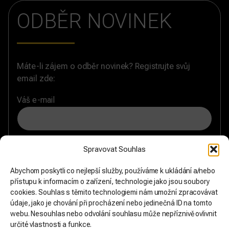
ODBĚR NOVINEK
Máte-li zájem o odběr novinek? Registrujte svůj
email zde:
Váš e-mail
Souhlasím se zásadami
zpracování osobních údajů
a
Spravovat Souhlas
chci formulář odeslat.
Abychom poskytli co nejlepší služby, používáme k ukládání a/nebo
přístupu k informacím o zařízení, technologie jako jsou soubory
cookies. Souhlas s těmito technologiemi nám umožní zpracovávat
údaje, jako je chování při procházení nebo jedinečná ID na tomto
webu. Nesouhlas nebo odvolání souhlasu může nepříznivě ovlivnit
určité vlastnosti a funkce.