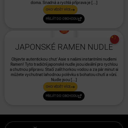
doma. Snadná a rychlá příprava je […]
CHCI VĚDĚT VÍCE
PŘEJÍT DO OBCHODU
dasdas
JAPONSKÉ RAMEN NUDLE
Objevte autentickou chuť Asie s našimi instantními nudlemi
Ramen! Tyto tradiční japonské nudle jsou ideální pro rychlou
a chutnou přípravu. Stačí zalít horkou vodou a za pár minut si
můžete vychutnat lahodnou polévku s bohatou chutí a vůní.
Nudle jsou […]
CHCI VĚDĚT VÍCE
PŘEJÍT DO OBCHODU