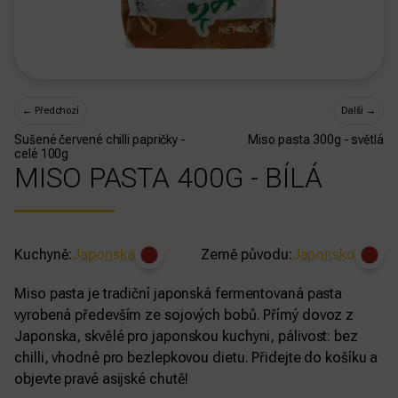
←
Předchozí
Další
→
Sušené červené chilli papričky -
Miso pasta 300g - světlá
celé 100g
MISO PASTA 400G - BÍLÁ
Kuchyně:
Japonská
Země původu:
Japonsko
Miso pasta je tradiční japonská fermentovaná pasta
vyrobená především ze sojových bobů. Přímý dovoz z
Japonska, skvělé pro japonskou kuchyni, pálivost: bez
chilli, vhodné pro bezlepkovou dietu. Přidejte do košíku a
objevte pravé asijské chutě!