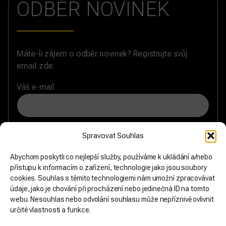
ODBĚR NOVINEK
Máte-li zájem o odběr novinek? Registrujte svůj
email zde:
Váš e-mail
Souhlasím se zásadami
zpracování osobních údajů
a
Spravovat Souhlas
chci formulář odeslat.
Abychom poskytli co nejlepší služby, používáme k ukládání a/nebo
přístupu k informacím o zařízení, technologie jako jsou soubory
cookies. Souhlas s těmito technologiemi nám umožní zpracovávat
údaje, jako je chování při procházení nebo jedinečná ID na tomto
webu. Nesouhlas nebo odvolání souhlasu může nepříznivě ovlivnit
určité vlastnosti a funkce.
KANÁL VÝCHODNÍ PŘÍSLIBY: