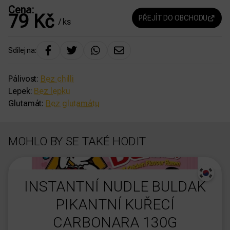
Cena:
79
Kč
PŘEJÍT DO OBCHODU
/ ks
Sdílej na:
Pálivost:
Bez chilli
Lepek:
Bez lepku
Glutamát:
Bez glutamátu
MOHLO BY SE TAKÉ HODIT
dasdas
INSTANTNÍ NUDLE BULDAK
PIKANTNÍ KUŘECÍ
CARBONARA 130G