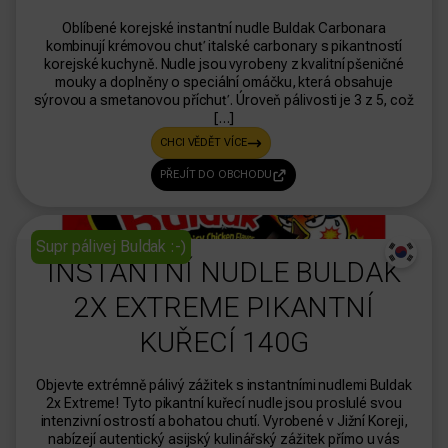
Oblíbené korejské instantní nudle Buldak Carbonara
kombinují krémovou chuť italské carbonary s pikantností
korejské kuchyně. Nudle jsou vyrobeny z kvalitní pšeničné
mouky a doplněny o speciální omáčku, která obsahuje
sýrovou a smetanovou příchuť. Úroveň pálivosti je 3 z 5, což
[…]
CHCI VĚDĚT VÍCE
PŘEJÍT DO OBCHODU
dasdas
Supr pálivej Buldak :-)
INSTANTNÍ NUDLE BULDAK
2X EXTREME PIKANTNÍ
KUŘECÍ 140G
Objevte extrémně pálivý zážitek s instantními nudlemi Buldak
2x Extreme! Tyto pikantní kuřecí nudle jsou proslulé svou
intenzivní ostrostí a bohatou chutí. Vyrobené v Jižní Koreji,
nabízejí autentický asijský kulinářský zážitek přímo u vás