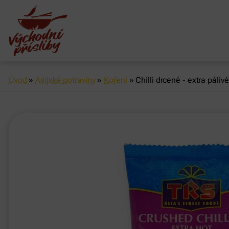
Úvod
»
Asijské potraviny
»
Koření
»
Chilli drcené - extra páliv