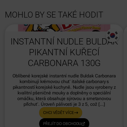
MOHLO BY SE TAKÉ HODIT
dasdas
INSTANTNÍ NUDLE BULDAK
PIKANTNÍ KUŘECÍ
CARBONARA 130G
Oblíbené korejské instantní nudle Buldak Carbonara
kombinují krémovou chuť italské carbonary s
pikantností korejské kuchyně. Nudle jsou vyrobeny z
kvalitní pšeničné mouky a doplněny o speciální
omáčku, která obsahuje sýrovou a smetanovou
příchuť. Úroveň pálivosti je 3 z 5, což […]
CHCI VĚDĚT VÍCE
PŘEJÍT DO OBCHODU