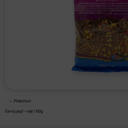
←
Předchozí
Černý pepř - celý 100g