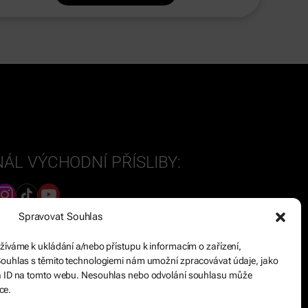
ÁL VÝCHODNÍ PŘÍSLIBY:
BNÍ KANÁL PETRA DZINGELA
Spravovat Souhlas
užíváme k ukládání a/nebo přístupu k informacím o zařízení,
 Souhlas s těmito technologiemi nám umožní zpracovávat údaje, jako
ná ID na tomto webu. Nesouhlas nebo odvolání souhlasu může
ce.