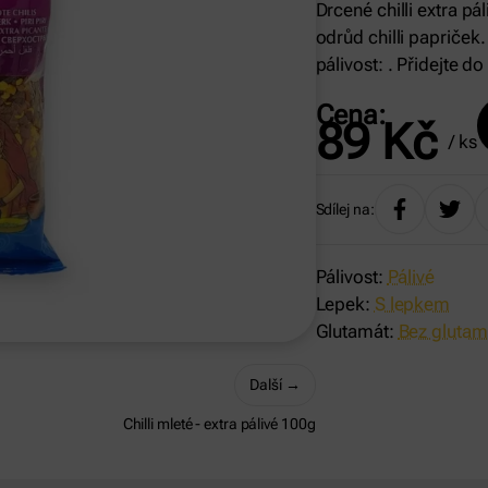
Drcené chilli extra pá
odrůd chilli papriček
pálivost: ️️️️. Přidejte
Cena:
89
Kč
/ ks
Sdílej na:
Pálivost:
Pálivé
Lepek:
S lepkem
Glutamát:
Bez glutam
Další
→
Chilli mleté - extra pálivé 100g