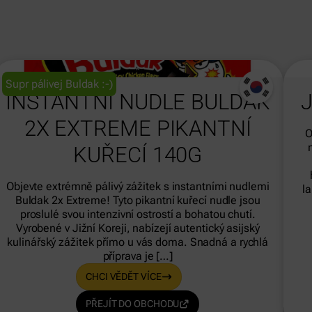
dasdas
Supr pálivej Buldak :-)
INSTANTNÍ NUDLE BULDAK
2X EXTREME PIKANTNÍ
O
KUŘECÍ 140G
Objevte extrémně pálivý zážitek s instantními nudlemi
l
Buldak 2x Extreme! Tyto pikantní kuřecí nudle jsou
proslulé svou intenzivní ostrostí a bohatou chutí.
Vyrobené v Jižní Koreji, nabízejí autentický asijský
kulinářský zážitek přímo u vás doma. Snadná a rychlá
příprava je […]
CHCI VĚDĚT VÍCE
PŘEJÍT DO OBCHODU