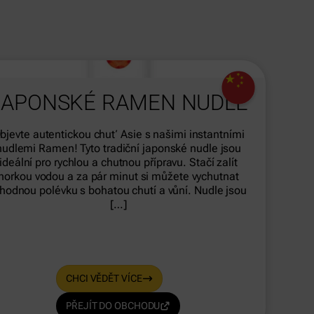
dasdas
JAPONSKÉ RAMEN NUDLE
bjevte autentickou chuť Asie s našimi instantními
nudlemi Ramen! Tyto tradiční japonské nudle jsou
ideální pro rychlou a chutnou přípravu. Stačí zalít
horkou vodou a za pár minut si můžete vychutnat
ahodnou polévku s bohatou chutí a vůní. Nudle jsou
[…]
CHCI VĚDĚT VÍCE
PŘEJÍT DO OBCHODU