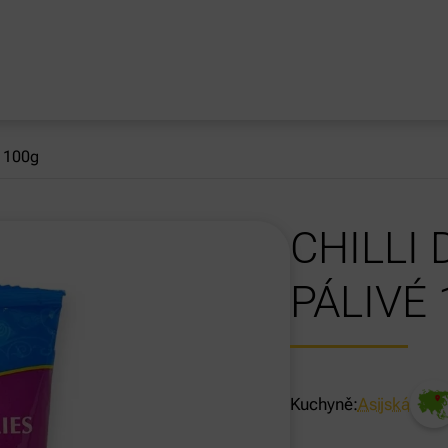
é 100g
CHILLI 
PÁLIVÉ
Kuchyně:
Asijská