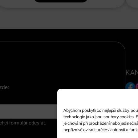
KAN
 zde:
OSO
Abychom poskytli co nejlepší služby, po
technologie jako jsou soubory cookies.
chci formulář odeslat.
je chování při procházení nebo jedineč
nepříznivě ovlivnit určité vlastnosti a funk