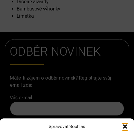
Drcené arašídy
Bambusové výhonky
Limetka
ODBĚR NOVINEK
Máte-li zájem o odběr novinek? Registrujte svůj
email zde:
Váš e-mail
Souhlasím se zásadami
zpracování osobních údajů
a
Spravovat Souhlas
chci formulář odeslat.