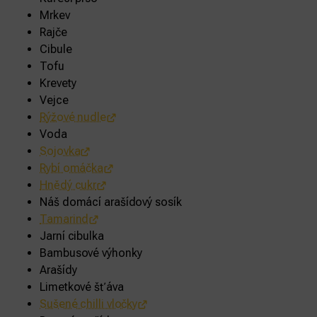
Mrkev
Rajče
Cibule
Tofu
Krevety
Vejce
Rýžové nudle
Voda
Sojovka
Rybí omáčka
Hnědý cukr
Náš domácí arašídový sosík
Tamarind
Jarní cibulka
Bambusové výhonky
Arašídy
Limetkové šťáva
Sušené chilli vločky