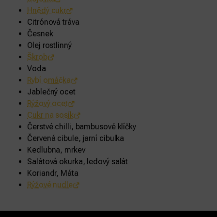
Hnědý cukr
Citrónová tráva
Česnek
Olej rostlinný
Škrob
Voda
Rybí omáčka
Jablečný ocet
Rýžový ocet
Cukr na sosík
Čerstvé chilli, bambusové klíčky
Červená cibule, jarní cibulka
Kedlubna, mrkev
Salátová okurka, ledový salát
Koriandr, Máta
Rýžové nudle