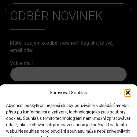
ODBĚR NOVINEK
Máte-li zájem o odběr novinek? Registrujte svůj
email zde:
Váš e-mail
Souhlasím se zásadami
zpracování osobních údajů
a
Spravovat Souhlas
chci formulář odeslat.
Abychom poskytli co nejlepší služby, používáme k ukládání a/nebo
přístupu k informacím o zařízení, technologie jako jsou soubory
cookies. Souhlas s těmito technologiemi nám umožní zpracovávat
údaje, jako je chování při procházení nebo jedinečná ID na tomto
webu. Nesouhlas nebo odvolání souhlasu může nepříznivě ovlivnit