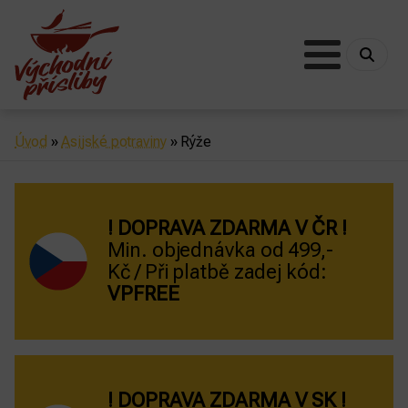
Úvod
»
Asijské potraviny
»
Rýže
! DOPRAVA ZDARMA V ČR !
Min. objednávka od 499,-
Kč / Při platbě zadej kód:
VPFREE
! DOPRAVA ZDARMA V SK !