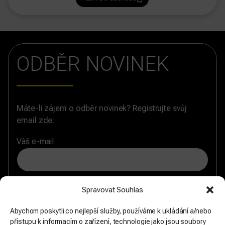
ODBĚR NOVINEK
Máte-li zájem o odběr novinek? Registrujte svůj
email zde:
Váš e-mail
Souhlasím se zásadami
zpracování osobních údajů
a
Spravovat Souhlas
chci formulář odeslat.
Abychom poskytli co nejlepší služby, používáme k ukládání a/nebo
přístupu k informacím o zařízení, technologie jako jsou soubory